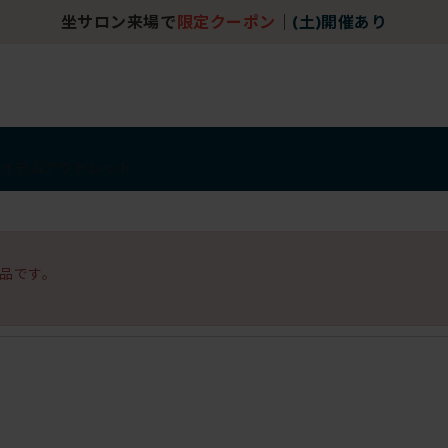
坐サロン来場で
限定クーポン
｜
(土)開催あり
アイテム
アウトレット
品です。