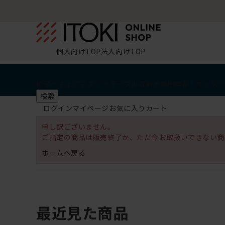
個人向けTOP
法人向けTOP
椅子・チェア
デスク・テーブル
収納
その他
学習・キッズ
検索
ログイン
マイページ
お気に入り
カート
申し訳ございません。
ご指定の商品は販売終了か、ただ今お取扱いできない商
ホームへ戻る
最近見た商品