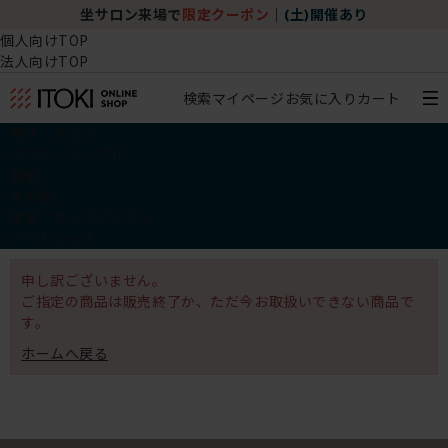
坐サロン来場で
限定クーポン
｜
(土)開催あり
個人向けTOP
法人向けTOP
検索
マイページ
お気に入り
カート
椅子・チェア
デスク・テーブル
収納
その他
学習・キッズアイテム
アウトレット
申し訳ございません。
ご指定の商品は販売終了か、ただ今お取扱いできない商品で
す。
ホームへ戻る