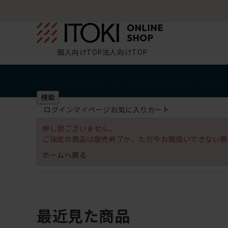
個人向けTOP
法人向けTOP
椅子・チェア
デスク・テーブル
収納
その他
学習・キッズ
検索
ログイン
マイページ
お気に入り
カート
申し訳ございません。
ご指定の商品は販売終了か、ただ今お取扱いできない商
ホームへ戻る
最近見た商品