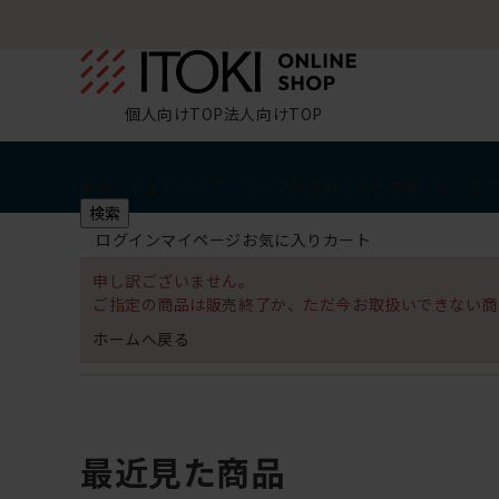
個人向けTOP
法人向けTOP
椅子・チェア
デスク・テーブル
収納
その他
学習・キッズ
検索
ログイン
マイページ
お気に入り
カート
申し訳ございません。
ご指定の商品は販売終了か、ただ今お取扱いできない商
ホームへ戻る
最近見た商品