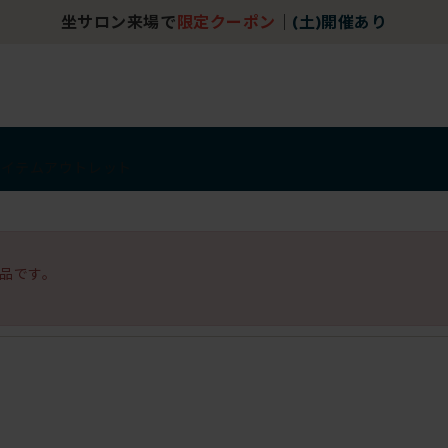
坐サロン来場で
限定クーポン
｜
(土)開催あり
アイテム
アウトレット
品です。