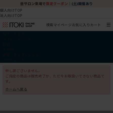
坐サロン来場で
限定クーポン
｜
(土)開催あり
個人向けTOP
法人向けTOP
検索
マイページ
お気に入り
カート
椅子・チェア
デスク・テーブル
収納
その他
学習・キッズアイテム
アウトレット
申し訳ございません。
ご指定の商品は販売終了か、ただ今お取扱いできない商品で
す。
ホームへ戻る