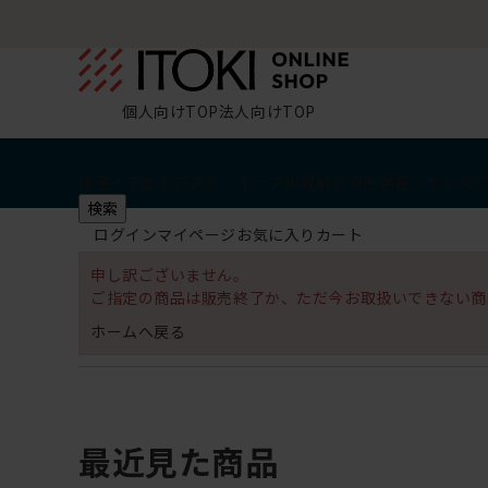
個人向けTOP
法人向けTOP
椅子・チェア
デスク・テーブル
収納
その他
学習・キッズ
検索
ログイン
マイページ
お気に入り
カート
申し訳ございません。
ご指定の商品は販売終了か、ただ今お取扱いできない商
ホームへ戻る
最近見た商品