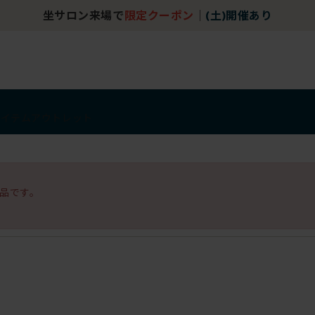
坐サロン来場で
限定クーポン
｜
(土)開催あり
アイテム
アウトレット
品です。