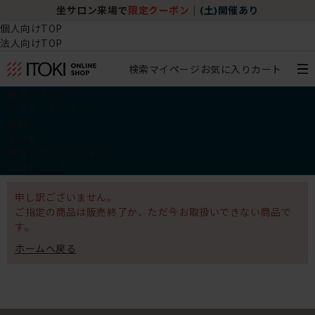
坐サロン来場で
限定クーポン
｜
(土)開催あり
個人向けTOP
法人向けTOP
検索
マイページ
お気に入り
カート
椅子・チェア
デスク・テーブル
収納
その他
学習・キッズアイテム
アウトレット
申し訳ございません。
ご指定の商品は販売終了か、ただ今お取扱いできない商品で
す。
ホームへ戻る