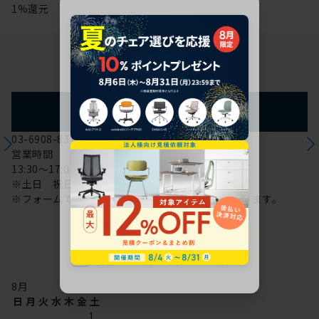
1%還元
お問い合わせ
フォームからのお問い合わせ
03-6908-8370
営業時間
13:30～17:00
※土日 祝日は休み
※フォームでのお問い合わせは24時間対応しております。
配送・お問い合わせ営業日
8
月
日
月
火
水
木
金
土
1