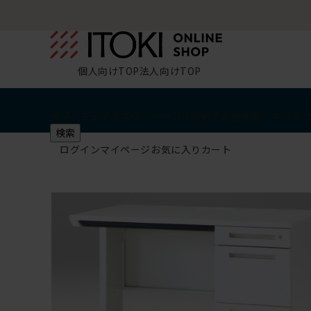
個人向けTOP
法人向けTOP
椅子・チェア
デスク・テーブル
収納
その他
学習・キッズ
検索
ログイン
マイページ
お気に入り
カート