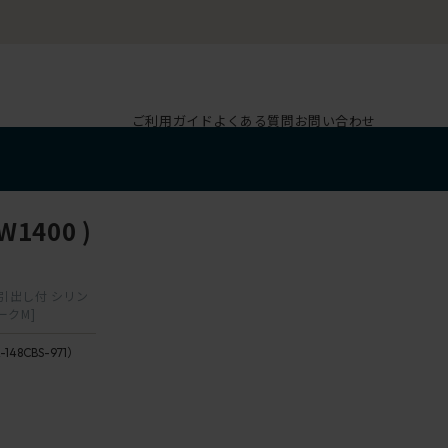
ご利用ガイド
よくある質問
お問い合わせ
1400 )
ター引出し付 シリン
ークM]
-148CBS-971）