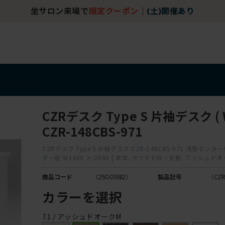
坐サロン来場で
限定クーポン
｜
(土)開催あり
アイテム
アウトレット
CZRデスク Type S 片袖デスク ( W
CZR-148CBS-971
CZRデスク Type S 片袖デスク CZR-148CBS-971 浅型セン
ダー錠 W1400 × D800 [ 本体: ホワイトW・天板: アッシュドオ
商品コード
（25005182）
製品記号
（CZR
カラーを選択
71 / アッシュドオークM