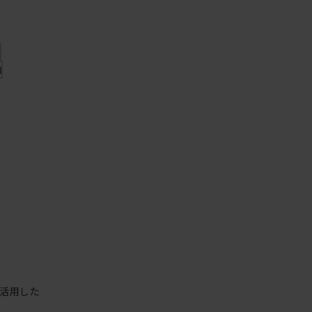
袖
袖
活用した