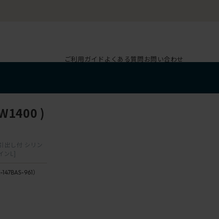
ご利用ガイド
よくある質問
お問い合わせ
1400 )
ター引出し付 シリン
インL]
-147BAS-961）