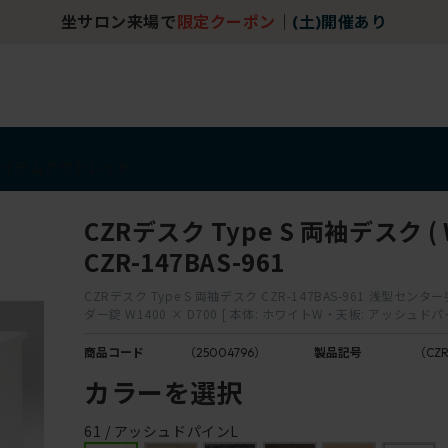
坐サロン来場で
限定クーポン
｜
(土)開催あり
アイテム
アウトレット
CZRデスク Type S 両袖デスク ( W
CZR-147BAS-961
CZRデスク Type S 両袖デスク CZR-147BAS-961 浅型セン
ダー錠 W1400 × D700 [ 本体: ホワイトW・天板: アッシュドパ
商品コード
（25004796）
製品記号
（CZR
カラーを選択
61 / アッシュドパインL