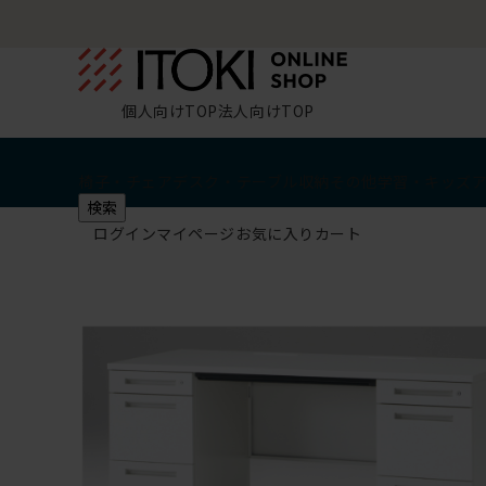
個人向けTOP
法人向けTOP
椅子・チェア
デスク・テーブル
収納
その他
学習・キッズ
検索
ログイン
マイページ
お気に入り
カート