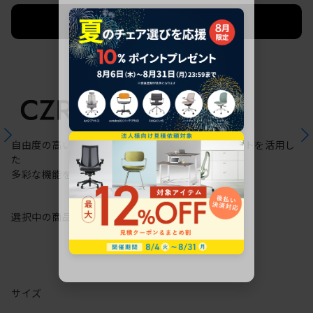
法人限定 お見積り
ご希望に応じて承ります。
自由度の高いケーブリング機能と配線ダクトスリットを活用し
た
多彩な機能を備えた次世代のスタンダードデスク
選択中の商品情報
保証
注意事項
サイズ