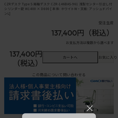
CZRデスク Type S 両袖デスク CZR-146BAS-961 浅型センター引出し付
シリンダー錠 W1400 × D600 [ 本体: ホワイトW・天板: アッシュドパイ
ンL]
受注生産
137,400円
（税込）
お支払方法は複数から選べます
137,400円
カートへ
お気に入り
（税込）
この商品について問い合わせる
×