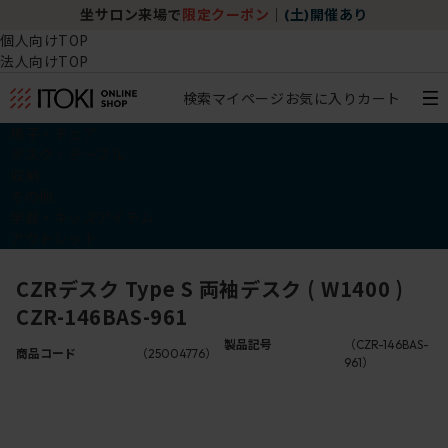
坐サロン来場で
限定クーポン
｜
(土)開催あり
個人向けTOP
法人向けTOP
検索
マイページ
お気に入り
カート
椅子・チェア
デスク・テーブル
収納
その他
学習・キッズアイテム
アウトレット
CZRデスク Type S 両袖デスク ( W1400 )
CZR-146BAS-961
製品記号
（CZR-146BAS-
商品コード
（25004776）
961）