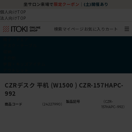
坐サロン来場で
限定クーポン
｜
(土)開催あり
個人向けTOP
法人向けTOP
検索
マイページ
お気に入り
カート
椅子・チェア
デスク・テーブル
収納
その他
学習・キッズアイテム
アウトレット
CZRデスク 平机 (W1500 ) CZR-157HAPC-
992
製品記号
（CZR-
商品コード
（24227990）
157HAPC-992）