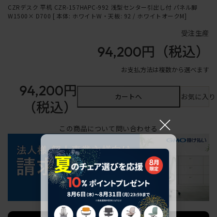
CZRデスク 平机 CZR-157HAPC-992 浅型センター引出し付 パネル脚
W1500× D700 [ 本体: ホワイトW・天板: 92 / ホワイトオークM]
受注生産
94,200円
（税込）
お支払方法は複数から選べます
94,200円
カートへ
お気に入り
（税込）
×
この商品について問い合わせる