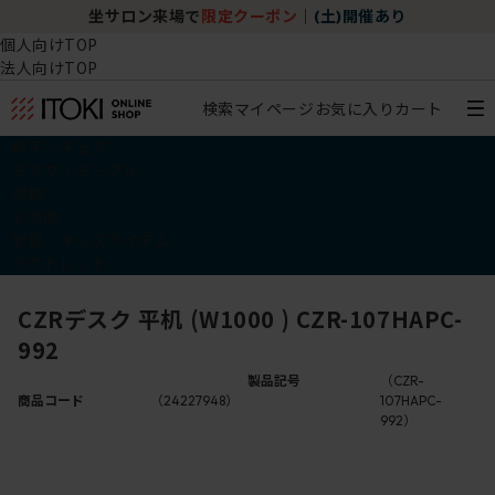
坐サロン来場で
限定クーポン
｜
(土)開催あり
個人向けTOP
法人向けTOP
検索
マイページ
お気に入り
カート
椅子・チェア
デスク・テーブル
収納
その他
学習・キッズアイテム
アウトレット
CZRデスク 平机 (W1000 ) CZR-107HAPC-
992
製品記号
（CZR-
商品コード
（24227948）
107HAPC-
992）