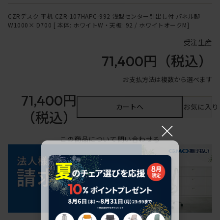
CZRデスク 平机 CZR-107HAPC-992 浅型センター引出し付 パネル脚
W1000× D700 [ 本体: ホワイトW・天板: 92 / ホワイトオークM]
受注生産
71,400円
（税込）
お支払方法は複数から選べます
71,400円
カートへ
お気に入り
（税込）
×
この商品について問い合わせる