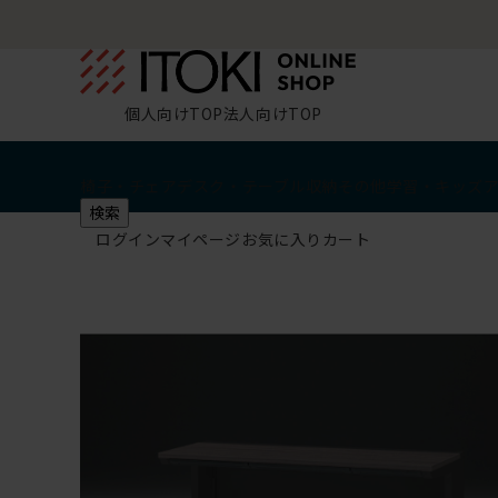
個人向けTOP
法人向けTOP
椅子・チェア
デスク・テーブル
収納
その他
学習・キッズ
検索
ログイン
マイページ
お気に入り
カート