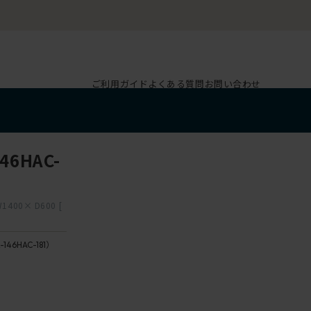
ご利用ガイド
よくある質問
お問い合わせ
46HAC-
400× D600 [
-146HAC-181）