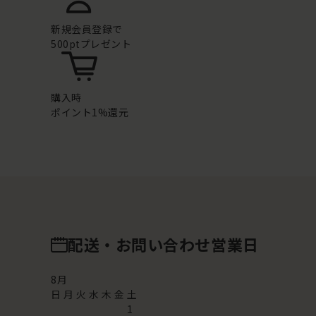
新規会員登録で
500ptプレゼント
購入時
ポイント1%還元
配送・お問い合わせ営業日
8
月
日
月
火
水
木
金
土
1