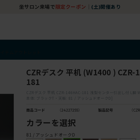
坐サロン来場で
限定クーポン
｜
(土)開催あり
アイテム
アウトレット
CZRデスク 平机 (W1400 ) CZR-1
181
CZRデスク 平机 CZR-146HAC-181 浅型センター引出し付 L脚 W1
本体: ブラックT・天板: 81 / アッシュドオークD]
商品コード
（24227255）
製品記号
（CZR
カラーを選択
81 / アッシュドオークD