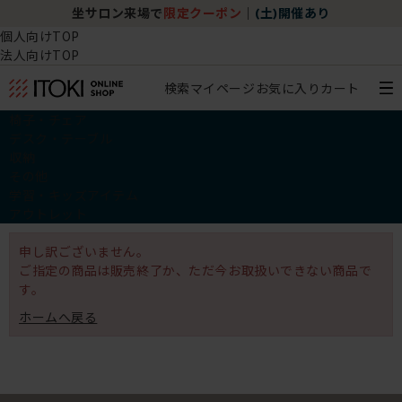
坐サロン来場で
限定クーポン
｜
(土)開催あり
個人向けTOP
法人向けTOP
検索
マイページ
お気に入り
カート
椅子・チェア
デスク・テーブル
収納
その他
学習・キッズアイテム
アウトレット
申し訳ございません。
ご指定の商品は販売終了か、ただ今お取扱いできない商品で
す。
ホームへ戻る