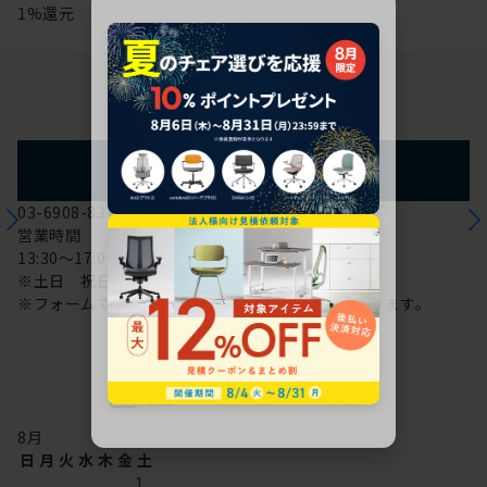
1%還元
お問い合わせ
フォームからのお問い合わせ
03-6908-8370
営業時間
13:30～17:00
※土日 祝日は休み
※フォームでのお問い合わせは24時間対応しております。
配送・お問い合わせ営業日
8
月
日
月
火
水
木
金
土
1