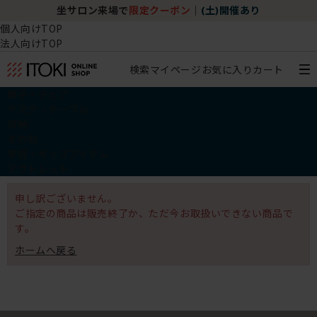
坐サロン来場で
限定クーポン
｜
(土)開催あり
個人向けTOP
法人向けTOP
検索
マイページ
お気に入り
カート
椅子・チェア
デスク・テーブル
収納
その他
学習・キッズアイテム
アウトレット
申し訳ございません。
ご指定の商品は販売終了か、ただ今お取扱いできない商品で
す。
ホームへ戻る