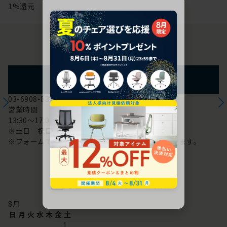
1%還元
お問い合わせ
フォームからのお問い合わせ
03-6908-8370
営業時間
13:30～17:00
※土日 祝日は休み
※フォームでのお問い合わせは24時間対応しております。
配送・お問い合わせ営業日
8
月
日
月
火
水
木
金
土
1