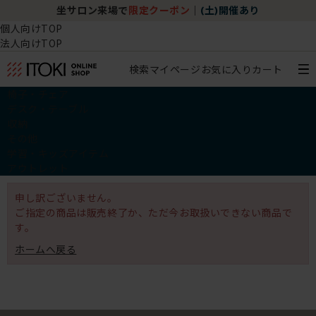
坐サロン来場で
限定クーポン
｜
(土)開催あり
個人向けTOP
法人向けTOP
検索
マイページ
お気に入り
カート
椅子・チェア
デスク・テーブル
収納
その他
学習・キッズアイテム
アウトレット
申し訳ございません。
ご指定の商品は販売終了か、ただ今お取扱いできない商品で
す。
ホームへ戻る