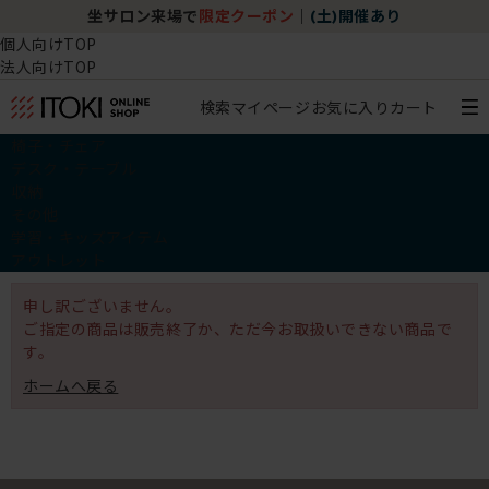
坐サロン来場で
限定クーポン
｜
(土)開催あり
個人向けTOP
法人向けTOP
検索
マイページ
お気に入り
カート
椅子・チェア
デスク・テーブル
収納
その他
学習・キッズアイテム
アウトレット
申し訳ございません。
ご指定の商品は販売終了か、ただ今お取扱いできない商品で
す。
ホームへ戻る