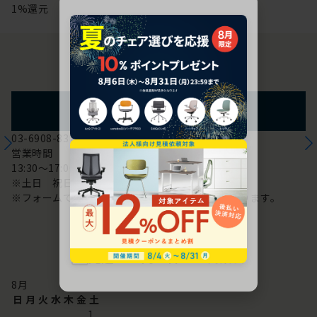
1%還元
お問い合わせ
フォームからのお問い合わせ
03-6908-8370
営業時間
13:30～17:00
※土日 祝日は休み
※フォームでのお問い合わせは24時間対応しております。
配送・お問い合わせ営業日
8
月
日
月
火
水
木
金
土
1