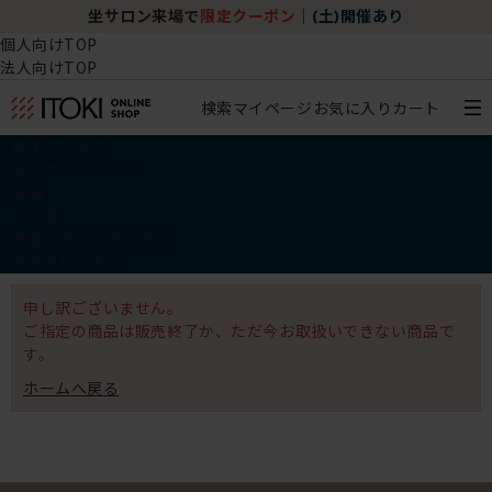
坐サロン来場で
限定クーポン
｜
(土)開催あり
個人向けTOP
法人向けTOP
検索
マイページ
お気に入り
カート
椅子・チェア
デスク・テーブル
収納
その他
学習・キッズアイテム
アウトレット
申し訳ございません。
ご指定の商品は販売終了か、ただ今お取扱いできない商品で
す。
ホームへ戻る