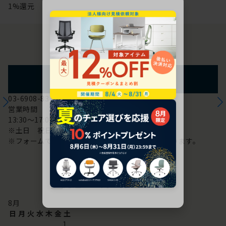
1%還元
お問い合わせ
フォームからのお問い合わせ
03-6908-8370
営業時間
13:30～17:00
※土日 祝日は休み
※フォームでのお問い合わせは24時間対応しております。
配送・お問い合わせ営業日
8
月
日
月
火
水
木
金
土
1