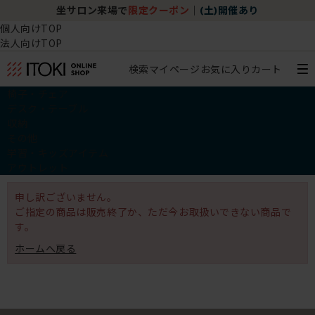
坐サロン来場で
限定クーポン
｜
(土)開催あり
個人向けTOP
法人向けTOP
検索
マイページ
お気に入り
カート
椅子・チェア
デスク・テーブル
収納
その他
学習・キッズアイテム
アウトレット
申し訳ございません。
ご指定の商品は販売終了か、ただ今お取扱いできない商品で
す。
ホームへ戻る