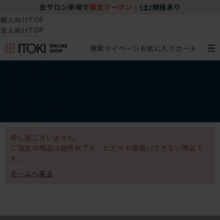
坐サロン来場で
限定クーポン
｜
(土)開催あり
個人向けTOP
法人向けTOP
検索
マイページ
お気に入り
カート
椅子・チェア
デスク・テーブル
収納
その他
学習・キッズアイテム
アウトレット
申し訳ございません。
ご指定の商品は販売終了か、ただ今お取扱いできない商品で
す。
ホームへ戻る