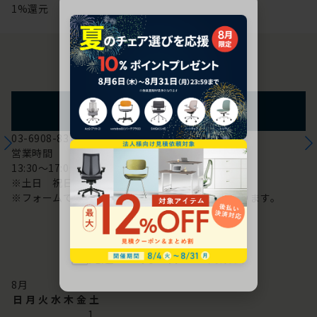
1%還元
お問い合わせ
フォームからのお問い合わせ
03-6908-8370
営業時間
13:30～17:00
※土日 祝日は休み
※フォームでのお問い合わせは24時間対応しております。
配送・お問い合わせ営業日
8
月
日
月
火
水
木
金
土
1