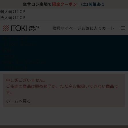
坐サロン来場で
限定クーポン
｜
(土)開催あり
個人向けTOP
法人向けTOP
検索
マイページ
お気に入り
カート
椅子・チェア
デスク・テーブル
収納
その他
学習・キッズアイテム
アウトレット
申し訳ございません。
ご指定の商品は販売終了か、ただ今お取扱いできない商品で
す。
ホームへ戻る