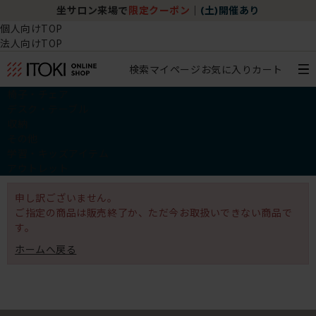
坐サロン来場で
限定クーポン
｜
(土)開催あり
個人向けTOP
法人向けTOP
検索
マイページ
お気に入り
カート
椅子・チェア
デスク・テーブル
収納
その他
学習・キッズアイテム
アウトレット
申し訳ございません。
ご指定の商品は販売終了か、ただ今お取扱いできない商品で
す。
ホームへ戻る