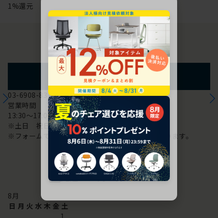
1%還元
お問い合わせ
フォームからのお問い合わせ
03-6908-8370
営業時間
13:30～17:00
※土日 祝日は休み
※フォームでのお問い合わせは24時間対応しております。
配送・お問い合わせ営業日
8
月
日
月
火
水
木
金
土
1