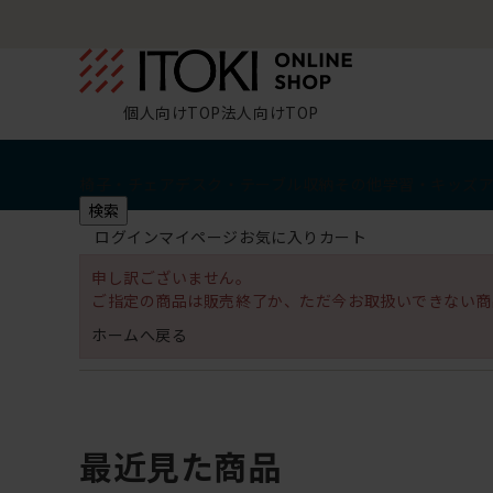
個人向けTOP
法人向けTOP
椅子・チェア
デスク・テーブル
収納
その他
学習・キッズ
検索
ログイン
マイページ
お気に入り
カート
申し訳ございません。
ご指定の商品は販売終了か、ただ今お取扱いできない商
ホームへ戻る
最近見た商品