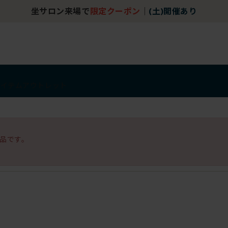
坐サロン来場で
限定クーポン
｜
(土)開催あり
アイテム
アウトレット
品です。