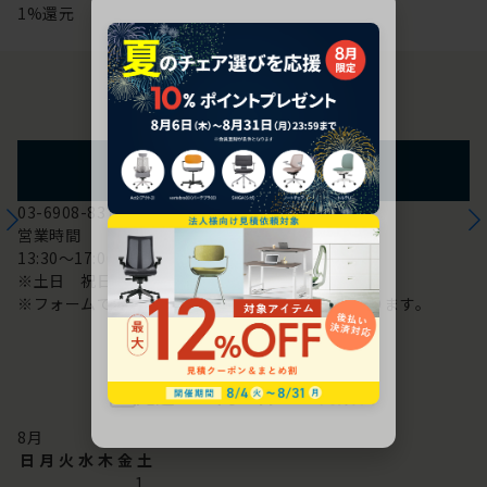
1%還元
お問い合わせ
フォームからのお問い合わせ
03-6908-8370
営業時間
13:30～17:00
※土日 祝日は休み
※フォームでのお問い合わせは24時間対応しております。
配送・お問い合わせ営業日
8
月
日
月
火
水
木
金
土
1