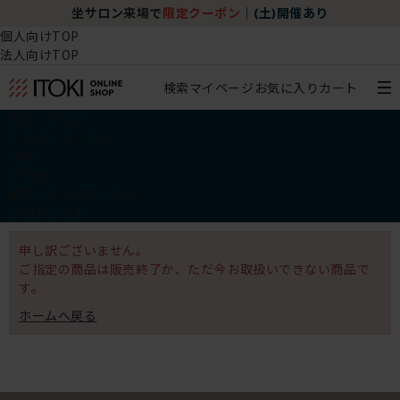
坐サロン来場で
限定クーポン
｜
(土)開催あり
個人向けTOP
法人向けTOP
検索
マイページ
お気に入り
カート
椅子・チェア
デスク・テーブル
収納
その他
学習・キッズアイテム
アウトレット
申し訳ございません。
ご指定の商品は販売終了か、ただ今お取扱いできない商品で
す。
ホームへ戻る