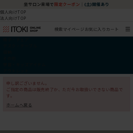
坐サロン来場で
限定クーポン
｜
(土)開催あり
個人向けTOP
法人向けTOP
検索
マイページ
お気に入り
カート
椅子・チェア
デスク・テーブル
収納
その他
学習・キッズアイテム
アウトレット
申し訳ございません。
ご指定の商品は販売終了か、ただ今お取扱いできない商品で
す。
ホームへ戻る