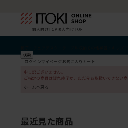
個人向けTOP
法人向けTOP
椅子・チェア
デスク・テーブル
収納
その他
学習・キッズ
検索
ログイン
マイページ
お気に入り
カート
申し訳ございません。
ご指定の商品は販売終了か、ただ今お取扱いできない商
ホームへ戻る
最近見た商品