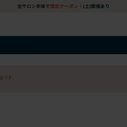
坐サロン来場で
限定クーポン
｜
(土)開催あり
アイテム
アウトレット
品です。