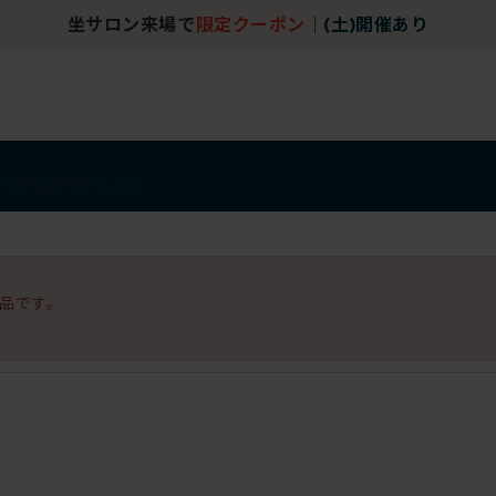
坐サロン来場で
限定クーポン
｜
(土)開催あり
アイテム
アウトレット
品です。