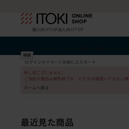
個人向けTOP
法人向けTOP
椅子・チェア
デスク・テーブル
収納
その他
学習・キッズ
検索
ログイン
マイページ
お気に入り
カート
申し訳ございません。
ご指定の商品は販売終了か、ただ今お取扱いできない商
ホームへ戻る
最近見た商品