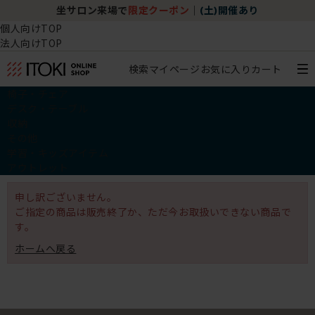
坐サロン来場で
限定クーポン
｜
(土)開催あり
個人向けTOP
法人向けTOP
検索
マイページ
お気に入り
カート
椅子・チェア
デスク・テーブル
収納
その他
学習・キッズアイテム
アウトレット
申し訳ございません。
ご指定の商品は販売終了か、ただ今お取扱いできない商品で
す。
ホームへ戻る