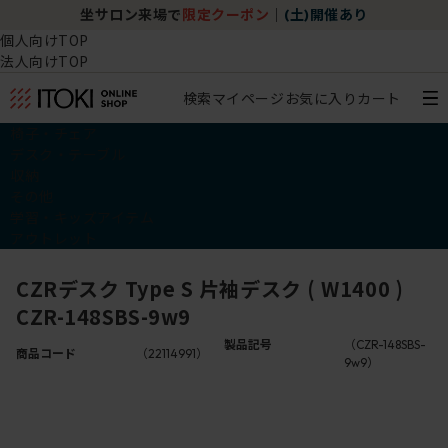
坐サロン来場で
限定クーポン
｜
(土)開催あり
個人向けTOP
法人向けTOP
検索
マイページ
お気に入り
カート
椅子・チェア
デスク・テーブル
収納
その他
学習・キッズアイテム
アウトレット
CZRデスク Type S 片袖デスク ( W1400 )
CZR-148SBS-9w9
製品記号
（CZR-148SBS-
商品コード
（22114991）
9w9）