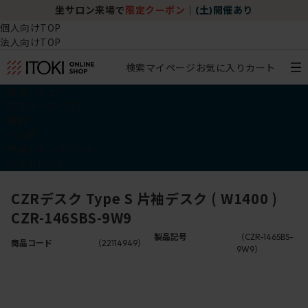
坐サロン来場で
限定クーポン
｜
(土)開催あり
個人向けTOP
法人向けTOP
検索
マイページ
お気に入り
カート
椅子・チェア
デスク・テーブル
収納
その他
学習・キッズアイテム
アウトレット
CZRデスク Type S 片袖デスク ( W1400 )
CZR-146SBS-9W9
製品記号
（CZR-146SBS-
商品コード
（22114949）
9W9）