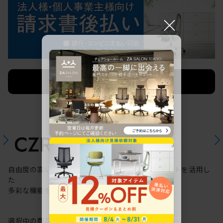
×
法人限定 お見積り
ご希望に応じて承ります。
自由度の高いケーブリング機能と配線ダクトスリットを活用し
た
多彩な機能を備えた次世代のスタンダードデスク
選択中の商品情報
保証
注意事項