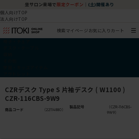
坐サロン来場で
限定クーポン
｜
(土)開催あり
個人向けTOP
法人向けTOP
検索
マイページ
お気に入り
カート
椅子・チェア
デスク・テーブル
収納
その他
学習・キッズアイテム
アウトレット
CZRデスク Type S 片袖デスク ( W1100 )
CZR-116CBS-9W9
製品記号
（CZR-116CBS-
商品コード
（22114880）
9W9）