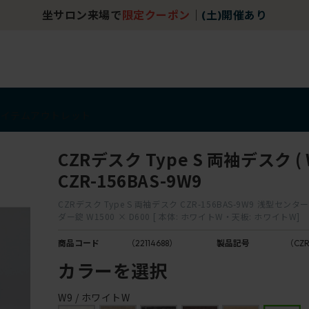
坐サロン来場で
限定クーポン
｜
(土)開催あり
アイテム
アウトレット
CZRデスク Type S 両袖デスク ( W
CZR-156BAS-9W9
CZRデスク Type S 両袖デスク CZR-156BAS-9W9 浅型セン
ダー錠 W1500 × D600 [ 本体: ホワイトW・天板: ホワイトW]
商品コード
（22114688）
製品記号
（CZR
カラーを選択
W9 / ホワイトW