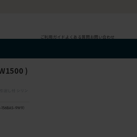
ご利用ガイド
よくある質問
お問い合わせ
1500 )
ター引出し付 シリン
-156BAS-9W9）