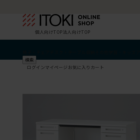
個人向けTOP
法人向けTOP
椅子・チェア
デスク・テーブル
収納
その他
学習・キッズ
検索
ログイン
マイページ
お気に入り
カート