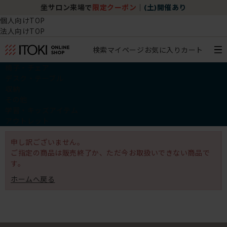
坐サロン来場で
限定クーポン
｜
(土)開催あり
個人向けTOP
法人向けTOP
検索
マイページ
お気に入り
カート
椅子・チェア
デスク・テーブル
収納
その他
学習・キッズアイテム
アウトレット
申し訳ございません。
ご指定の商品は販売終了か、ただ今お取扱いできない商品で
す。
ホームへ戻る