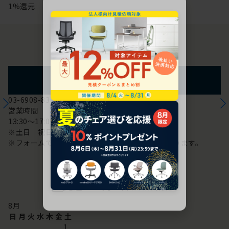
1%還元
お問い合わせ
フォームからのお問い合わせ
03-6908-8370
営業時間
13:30～17:00
※土日 祝日は休み
※フォームでのお問い合わせは24時間対応しております。
配送・お問い合わせ営業日
8
月
日
月
火
水
木
金
土
1