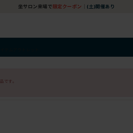
坐サロン来場で
限定クーポン
｜
(土)開催あり
アイテム
アウトレット
品です。