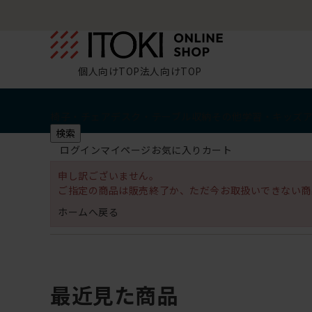
個人向けTOP
法人向けTOP
椅子・チェア
デスク・テーブル
収納
その他
学習・キッズ
検索
ログイン
マイページ
お気に入り
カート
申し訳ございません。
ご指定の商品は販売終了か、ただ今お取扱いできない商
ホームへ戻る
最近見た商品