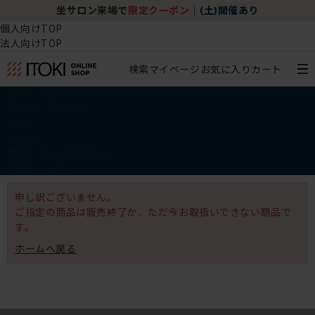
坐サロン来場で
限定クーポン
｜
(土)開催あり
個人向けTOP
法人向けTOP
検索
マイページ
お気に入り
カート
椅子・チェア
デスク・テーブル
収納
その他
学習・キッズアイテム
アウトレット
申し訳ございません。
ご指定の商品は販売終了か、ただ今お取扱いできない商品で
す。
ホームへ戻る