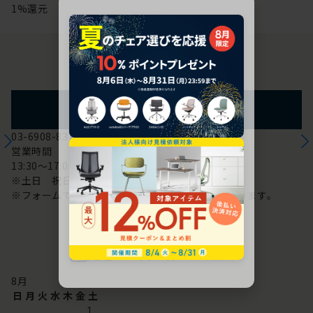
1%還元
お問い合わせ
フォームからのお問い合わせ
03-6908-8370
営業時間
13:30～17:00
※土日 祝日は休み
※フォームでのお問い合わせは24時間対応しております。
配送・お問い合わせ営業日
8
月
日
月
火
水
木
金
土
1