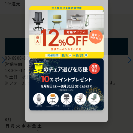
1%還元
お問い合わせ
フォームからのお問い合わせ
03-6908-8370
営業時間
13:30～17:00
※土日 祝日は休み
※フォームでのお問い合わせは24時間対応しております。
配送・お問い合わせ営業日
8
月
日
月
火
水
木
金
土
1