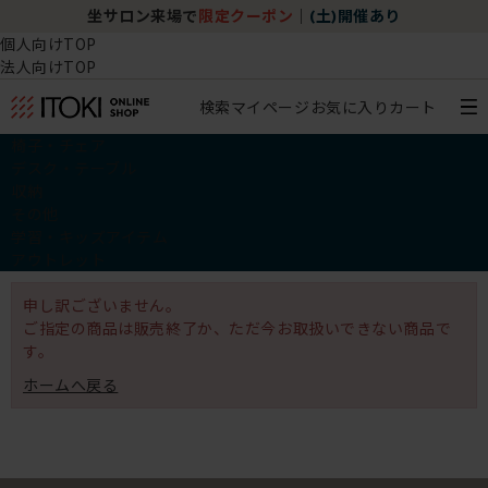
坐サロン来場で
限定クーポン
｜
(土)開催あり
個人向けTOP
法人向けTOP
検索
マイページ
お気に入り
カート
椅子・チェア
デスク・テーブル
収納
その他
学習・キッズアイテム
アウトレット
申し訳ございません。
ご指定の商品は販売終了か、ただ今お取扱いできない商品で
す。
ホームへ戻る