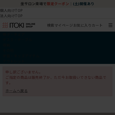
坐サロン来場で
限定クーポン
｜
(土)開催あり
個人向けTOP
法人向けTOP
検索
マイページ
お気に入り
カート
椅子・チェア
デスク・テーブル
収納
その他
学習・キッズアイテム
アウトレット
申し訳ございません。
ご指定の商品は販売終了か、ただ今お取扱いできない商品で
す。
ホームへ戻る