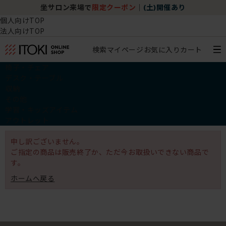
坐サロン来場で
限定クーポン
｜
(土)開催あり
個人向けTOP
法人向けTOP
検索
マイページ
お気に入り
カート
椅子・チェア
デスク・テーブル
収納
その他
学習・キッズアイテム
アウトレット
申し訳ございません。
ご指定の商品は販売終了か、ただ今お取扱いできない商品で
す。
ホームへ戻る