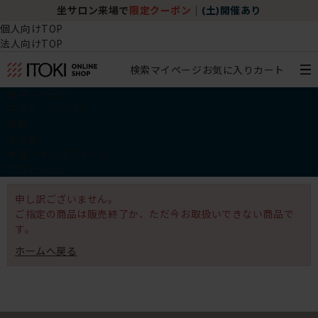
坐サロン来場で
限定クーポン
｜
(土)開催あり
個人向けTOP
法人向けTOP
検索
マイページ
お気に入り
カート
椅子・チェア
デスク・テーブル
収納
その他
学習・キッズアイテム
アウトレット
申し訳ございません。
ご指定の商品は販売終了か、ただ今お取扱いできない商品で
す。
ホームへ戻る