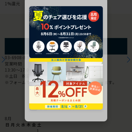
1%還元
お問い合わせ
フォームからのお問い合わせ
03-6908-8370
営業時間
13:30～17:00
※土日 祝日は休み
※フォームでのお問い合わせは24時間対応しております。
配送・お問い合わせ営業日
8
月
日
月
火
水
木
金
土
1