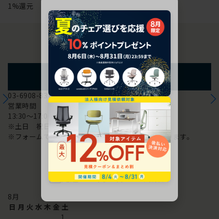
1%還元
お問い合わせ
フォームからのお問い合わせ
03-6908-8370
営業時間
13:30～17:00
※土日 祝日は休み
※フォームでのお問い合わせは24時間対応しております。
配送・お問い合わせ営業日
8
月
日
月
火
水
木
金
土
1