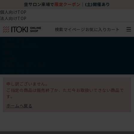
坐サロン来場で
限定クーポン
｜
(土)開催あり
個人向けTOP
法人向けTOP
検索
マイページ
お気に入り
カート
椅子・チェア
デスク・テーブル
収納
その他
学習・キッズアイテム
アウトレット
申し訳ございません。
ご指定の商品は販売終了か、ただ今お取扱いできない商品で
す。
ホームへ戻る