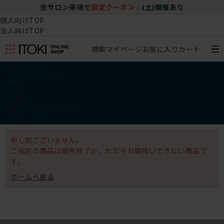
坐サロン来場で
限定クーポン
｜
(土)開催あり
個人向けTOP
法人向けTOP
検索
マイページ
お気に入り
カート
椅子・チェア
デスク・テーブル
収納
その他
学習・キッズアイテム
アウトレット
申し訳ございません。
ご指定の商品は販売終了か、ただ今お取扱いできない商品で
す。
ホームへ戻る