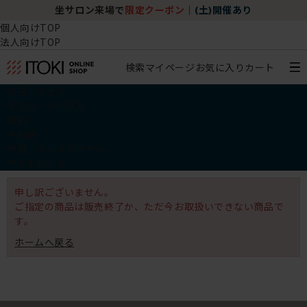
坐サロン来場で
限定クーポン
｜
(土)開催あり
個人向けTOP
法人向けTOP
検索
マイページ
お気に入り
カート
椅子・チェア
デスク・テーブル
収納
その他
学習・キッズアイテム
アウトレット
申し訳ございません。
ご指定の商品は販売終了か、ただ今お取扱いできない商品で
す。
ホームへ戻る