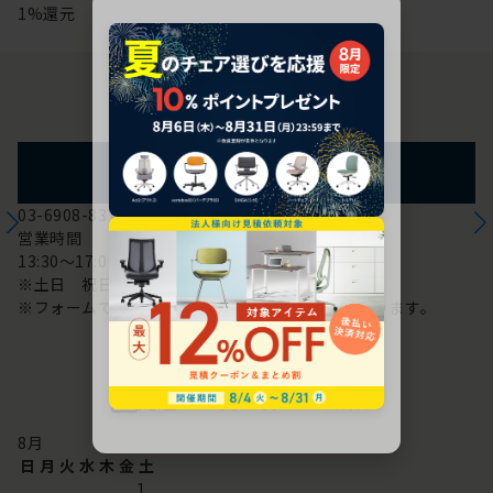
1%還元
お問い合わせ
フォームからのお問い合わせ
03-6908-8370
営業時間
13:30～17:00
※土日 祝日は休み
※フォームでのお問い合わせは24時間対応しております。
配送・お問い合わせ営業日
8
月
日
月
火
水
木
金
土
1