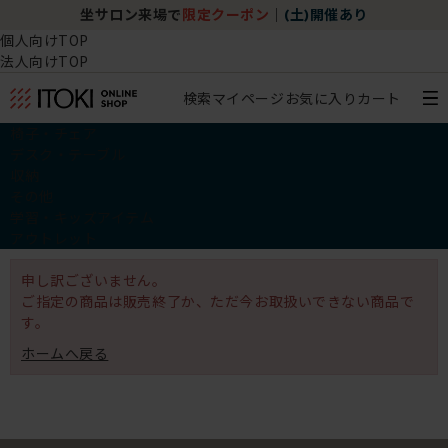
坐サロン来場で
限定クーポン
｜
(土)開催あり
個人向けTOP
法人向けTOP
検索
マイページ
お気に入り
カート
椅子・チェア
デスク・テーブル
収納
その他
学習・キッズアイテム
アウトレット
申し訳ございません。
ご指定の商品は販売終了か、ただ今お取扱いできない商品で
す。
ホームへ戻る