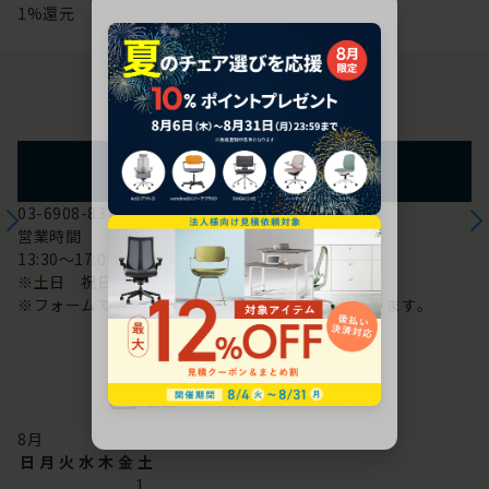
1%還元
お問い合わせ
フォームからのお問い合わせ
03-6908-8370
営業時間
13:30～17:00
※土日 祝日は休み
※フォームでのお問い合わせは24時間対応しております。
配送・お問い合わせ営業日
8
月
日
月
火
水
木
金
土
1