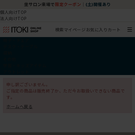
坐サロン来場で
限定クーポン
｜
(土)開催あり
個人向けTOP
法人向けTOP
検索
マイページ
お気に入り
カート
椅子・チェア
デスク・テーブル
収納
その他
学習・キッズアイテム
アウトレット
申し訳ございません。
ご指定の商品は販売終了か、ただ今お取扱いできない商品で
す。
ホームへ戻る