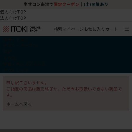
坐サロン来場で
限定クーポン
｜
(土)開催あり
個人向けTOP
法人向けTOP
検索
マイページ
お気に入り
カート
椅子・チェア
デスク・テーブル
収納
その他
学習・キッズアイテム
アウトレット
申し訳ございません。
ご指定の商品は販売終了か、ただ今お取扱いできない商品で
す。
ホームへ戻る