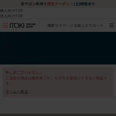
坐サロン来場で
限定クーポン
｜
(土)開催あり
個人向けTOP
法人向けTOP
検索
マイページ
お気に入り
カート
椅子・チェア
デスク・テーブル
収納
その他
学習・キッズアイテム
アウトレット
申し訳ございません。
ご指定の商品は販売終了か、ただ今お取扱いできない商品で
す。
ホームへ戻る