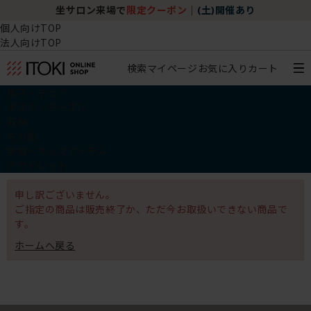
坐サロン来場で
限定クーポン
｜
(土)開催あり
個人向けTOP
法人向けTOP
検索
マイページ
お気に入り
カート
椅子・チェア
デスク・テーブル
収納
その他
学習・キッズアイテム
アウトレット
申し訳ございません。
ご指定の商品は販売終了か、ただ今お取扱いできない商品で
す。
ホームへ戻る