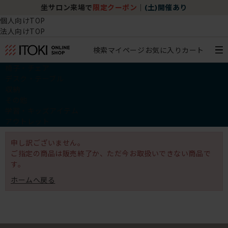
坐サロン来場で
限定クーポン
｜
(土)開催あり
個人向けTOP
法人向けTOP
検索
マイページ
お気に入り
カート
椅子・チェア
デスク・テーブル
収納
その他
学習・キッズアイテム
アウトレット
申し訳ございません。
ご指定の商品は販売終了か、ただ今お取扱いできない商品で
す。
ホームへ戻る