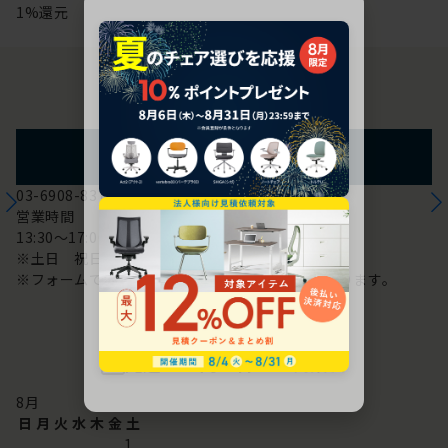
1%還元
お問い合わせ
フォームからのお問い合わせ
03-6908-8370
営業時間
13:30～17:00
※土日 祝日は休み
※フォームでのお問い合わせは24時間対応しております。
配送・お問い合わせ営業日
8
月
日
月
火
水
木
金
土
1