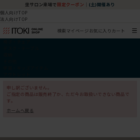
坐サロン来場で
限定クーポン
｜
(土)開催あり
個人向けTOP
法人向けTOP
検索
マイページ
お気に入り
カート
椅子・チェア
デスク・テーブル
収納
その他
学習・キッズアイテム
アウトレット
申し訳ございません。
ご指定の商品は販売終了か、ただ今お取扱いできない商品で
す。
ホームへ戻る