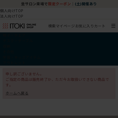
坐サロン来場で
限定クーポン
｜
(土)開催あり
個人向けTOP
法人向けTOP
検索
マイページ
お気に入り
カート
椅子・チェア
デスク・テーブル
収納
その他
学習・キッズアイテム
アウトレット
申し訳ございません。
ご指定の商品は販売終了か、ただ今お取扱いできない商品で
す。
ホームへ戻る